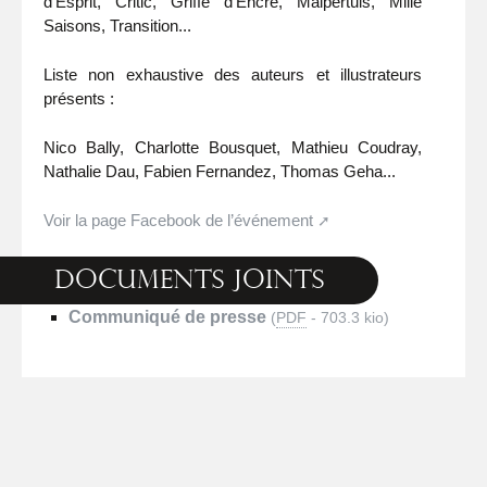
d’Esprit, Critic, Griffe d’Encre, Malpertuis, Mille
Saisons, Transition...
Liste non exhaustive des auteurs et illustrateurs
présents :
Nico Bally, Charlotte Bousquet, Mathieu Coudray,
Nathalie Dau, Fabien Fernandez, Thomas Geha...
Voir la page Facebook de l’événement
Documents joints
Communiqué de presse
(
PDF
-
703.3 kio
)