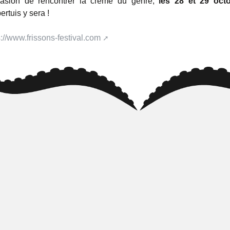
casion de rencontrer la crème du genre,
les 28 et 29 oct
ertuis y sera !
s://www.frissons-festival.com