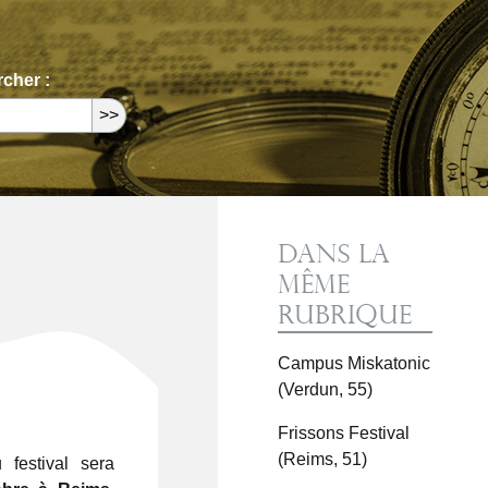
cher :
Dans la
même
rubrique
Campus Miskatonic
(Verdun, 55)
Frissons Festival
(Reims, 51)
 festival sera