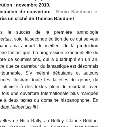
ution : novembre 2010.
ustration de couverture :
Nemo Sandman
,
rès un cliché de Thomas Bauduret
ès le succès de la première anthologie
ertuis
, voici la seconde édition de ce qui se veut
anorama annuel du meilleur de la production
éraire fantastique. La progression exponentielle du
re de soumissions, qui a quadruplé en un an,
re que ce carrefour du fantastique est désormais
ntournable. S’y mêlent débutants et auteurs
irmés illustrant toute les facettes du genre, du
 intimiste à des textes plein de mordant, avec
e fois une ouverture internationale plus marquée
e à deux textes du domaine hispanophone. En
ndant
Malpertuis III
!
elles de Nico Bally, Jo Belley, Claude Bolduc,