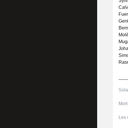
Syl
Calv
Fue
Gent
Ber
Mol
Muga
Joha
Simo
Rasn
Sola
Mort
Les 