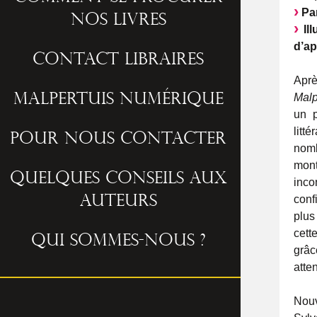
Par
nos livres
Ill
d’ap
Contact libraires
Apr
Malp
Malpertuis numérique
un p
litt
Pour nous contacter
nomb
mont
Quelques conseils aux
inco
conf
auteurs
plus
cett
Qui sommes-nous ?
grâc
atte
Nouv