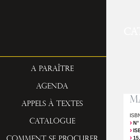
Ca
A paraître
Agenda
M
Appels à textes
ISBN
Catalogue
N°
ISB
15,
Comment se procurer