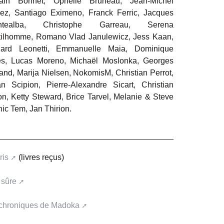
vain Bonnet, Ophélie Bruneau, Jean-Michel
ez, Santiago Eximeno, Franck Ferric, Jacques
ntealba, Christophe Garreau, Serena
ilhomme, Romano Vlad Janulewicz, Jess Kaan,
nard Leonetti, Emmanuelle Maia, Dominique
ès, Lucas Moreno, Michaël Moslonka, Georges
nd, Marija Nielsen, NokomisM, Christian Perrot,
n Scipion, Pierre-Alexandre Sicart, Christian
n, Ketty Steward, Brice Tarvel, Melanie & Steve
ic Tem, Jan Thirion.
ris
(livres reçus)
 sûre
chroniques de Madoka