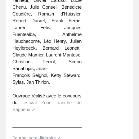
Tanneur, Olivier Caruso, Lucie
Chenu, Julie Conseil, Bénédicte
Coudière, Romain d’Huissier,
Robert Darvel, Frank Ferric,
Laurent Fétis, Jacques
Fuentealba, Anthelme
Hauchecorne, Léo Henry, Julien
Heylbroeck, Bernard Leonetti,
Claude Mamier, Laurent Mantese,
Christian Perrot, Simon
Sanahujas, Jean-
François Seignol, Ketty Steward,
Sylas, Jan Thirion.
Ouvrage réalisé avec le concours
du
festival Zone franche de
Bagneux
.
Journal semi-littéraire